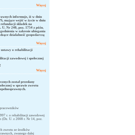
Więcej
awnych informuje, iż w dniu
S, mające wejść w życie w dniu
 refundacji składek na
. U. Nr 240, poz. 1754 z późn.
odnienia w zakresie ubiegania
adzące działalność gospodarczą
Więcej
 ustawy o rehabilitacji
itacji zawodowej i społecznej
!
Więcej
cznych został przesłany
połecznej w sprawie zwrotu
epełnosprawnych.
 pracowników
1997 r. o rehabilitacji zawodowej
 (Dz. U. z 2008 r. Nr 14, poz.
ch zwrotu ze środków
prawnych, zwanego dalej