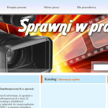
Przepisy prawne
Oferty pracy
Dla pracodawcy
Katalog:
Informacje ogólne
Niepełnosprawnych w sprawie
nych informuje, iż zgodnie z
pełnosprawnych z dnia 22
wadzący działalność
 załącznik do rozporządzenia
2009 r. w sprawie refundacji