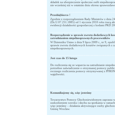
składek na ubezpieczenie społeczne osób niepełnospr
nie wcześniej niż w ostatnim dniu okresu sprawozdaw
Przedsiębiorco !
Zgodnie z rozporządzeniem Rady Ministrów z dnia 2
(Dz.U.07.251.1885) od 1 stycznia 2010 roku tracą ak
ewidencji działalności gospodarczej z kodami PKD 20
Rozporządzenie w sprawie zwrotu dodatkowych kos
zatrudnianiem niepełnosprawnych pracowników
W Dzienniku Ustaw z dnia 9 lipca 2009 r., nr 9, opu
sprawie zwrotu dodatkowych kosztów związanych z 
niepełnosprawnych.
Jest czas do 15 lutego
Do rozliczenia się ze wsparcia na zatrudnianie niepełn
potrzebne zaświadczenie o otrzymanej pomocy publiczn
rocznego rozliczenia pomocy otrzymywanej z PFRON. 
wątpliwości.
Komunikujemy się, więc jesteśmy
Towarzystwo Pomocy Głuchoniewidomym zaprasza w
uszkodzeniem wzroku i słuchu na spotkania w ramach
więc jesteśmy – działania aktywizujące osoby głuch
Gminę Wrocław.