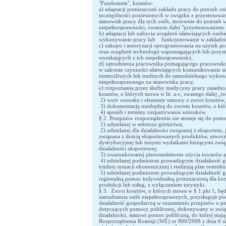
"Funduszem", kosztów:
a) adaptacji pomieszczeń zakładu pracy do potrzeb o
szczególności poniesionych w związku z przystosowan
stanowisk pracy dla tych osób, stosownie do potrzeb 
niepełnosprawności, zwanym dalej "przystosowaniem 
b) adaptacji lub nabycia urządzeń ułatwiających osob
wykonywanie pracy lub funkcjonowanie w zakładzie
c) zakupu i autoryzacji oprogramowania na użytek 
oraz urządzeń technologii wspomagających lub przys
wynikających z ich niepełnosprawności,
d) zatrudnienia pracownika pomagającego pracowni
w zakresie czynności ułatwiających komunikowanie si
niemożliwych lub trudnych do samodzielnego wykona
niepełnosprawnego na stanowisku pracy,
e) rozpoznania przez służby medycyny pracy zasadnośc
kosztów, o których mowa w lit. a-c, zwanego dalej „
2) wzór wniosku i elementy umowy o zwrot kosztów,
3) dokumentację niezbędną do zwrotu kosztów, o kt
4) sposób i terminy rozpatrywania wniosków.
§ 2. Przepisów rozporządzenia nie stosuje się do pom
1) udzielanej w sektorze górnictwa;
2) udzielanej dla działalności związanej z eksportem, 
związana z ilością eksportowanych produktów, utworz
dystrybucyjnej lub innymi wydatkami bieżącymi zwi
działalności eksportowej;
3) uwarunkowanej pierwszeństwem użycia towarów pr
4) udzielanej podmiotom prowadzącym działalność gos
trudnej sytuacji ekonomicznej i realizują plan restruktu
5) udzielanej podmiotom prowadzącym działalność go
regionalną pomoc indywidualną przeznaczoną dla kon
produkcji lub usług, z wyłączeniem turystyki.
§ 3. Zwrot kosztów, o których mowa w § 1 pkt 1, b
zatrudnienia osób niepełnosprawnych, przysługuje
działalność gospodarczą w rozumieniu przepisów o p
dotyczących pomocy publicznej, dokonywany w zwią
działalności, stanowi pomoc publiczną, do której mają
Rozporządzenia Komisji (WE) nr 800/2008 z dnia 6 si