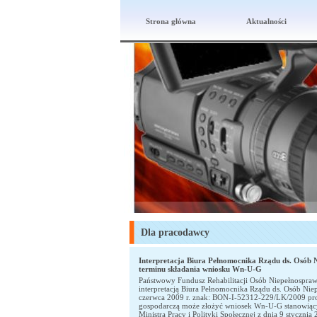
Strona główna
Aktualności
Dla pracodawcy
Interpretacja Biura Pełnomocnika Rządu ds. Osób 
terminu składania wniosku Wn-U-G
Państwowy Fundusz Rehabilitacji Osób Niepełnospraw
interpretacją Biura Pełnomocnika Rządu ds. Osób Nie
czerwca 2009 r. znak: BON-I-52312-229/LK/2009 pro
gospodarczą może złożyć wniosek Wn-U-G stanowiący
Ministra Pracy i Polityki Społecznej z dnia 9 stycznia 