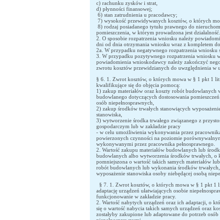
c) rachunku zysków i strat,
d) płynności finansowej;
6) stan zatrudnienia u pracodawcy;
7) wysokość przewidywanych kosztów, o których mow
8) rodzaj posiadanego tytułu prawnego do nieruchom
pomieszczenia, w którym prowadzona jest działalność
2. O sposobie rozpatrzenia wniosku należy powiadom
dni od dnia otrzymania wniosku wraz z kompletem d
2a. W przypadku negatywnego rozpatrzenia wniosku sp
3. W przypadku pozytywnego rozpatrzenia wniosku w 
powiadomienia wnioskodawcy należy zakończyć nego
zwrotu kosztów przewidzianych do uwzględnienia w 
§ 6. 1. Zwrot kosztów, o których mowa w § 1 pkt 1 lit
kwalifikujące się do objęcia pomocą:
1) zakup materiałów oraz koszty robót budowlanych 
budowlanego dotyczących dostosowania pomieszczeń 
osób niepełnosprawnych,
2) zakup środków trwałych stanowiących wyposażeni
stanowiska,
3) wytworzenie środka trwałego związanego z przyst
gospodarczym lub w zakładzie pracy
- w celu umożliwienia wykonywania przez pracownik
powierzonych czynności na poziomie porównywalnym
wykonywanymi przez pracownika pełnosprawnego.
2. Wartość zakupu materiałów budowlanych lub środk
budowlanych albo wytworzenia środków trwałych, o k
pomniejszona o wartość takich samych materiałów lub
robót budowlanych lub wykonania środków trwałych, j
wyposażenie stanowiska osoby niebędącej osobą niep
§ 7. 1. Zwrot kosztów, o których mowa w § 1 pkt 1 li
adaptację urządzeń ułatwiających osobie niepełnospr
funkcjonowanie w zakładzie pracy.
2. Wartość nabytych urządzeń oraz ich adaptacji, o k
się o wartość nabycia takich samych urządzeń oraz kos
zostałyby zakupione lub adaptowane do potrzeb osób