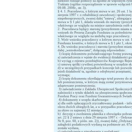
niektóre rodzaje pomocy za zgodne ze wspólnym rynki
Traktatu (ogólne rozporządzenie w sprawie wyłączeń
09.08. 2008r., str. 3).
§ 4. 1. Pracodawca, o którym mowa w art. 26 ust. 1 lu
sierpnia 1997 r. o rehabilitacji zawodowej i społeczne
niepełnosprawnych, zwanej dalej "ustawą", ubiegający 
mowa w § 1 pkt 1, składa wniosek do starosty (prezyd
właściwego ze względu na miejsce zatrudnienia osób 
2. Pracodawca będący starostą (prezydentem miasta n
wniosek do Prezesa Zarządu Funduszu za pośrednict
właściwego ze względu na siedzibę tego pracodawcy.
3. Wzór wniosku pracodawcy o którym mowa w ust. 1 
Funduszu kosztów, o których mowa w § 1 pkt 1, okreś
4. Do wniosku pracodawca i starosta (prezydent miast
dalej „wnioskodawcami", dołączają odpowiednio:
1) kopię dokumentu poświadczającego formę prawną 
a) zaświadczenia o wpisie do ewidencji działalności g
b) wyciąg z rejestru przedsiębiorców Krajowego Reje
c) umowę spółki cywilnej potwierdzoną w urzędzie 
d) w szczególnych przypadkach koncesje lub pozwolen
jeżeli działalność ta, zgodnie z odrębnymi przepisami,
wymaga;
2) kopię dokumentu określającego tytuł prawny do n
lub pomieszczenia, w którym mają zostać przystosowa
adaptowane pomieszczenia;
3) zaświadczenie z Zakładu Ubezpieczeń Społecznych
należności z tytułu składek na ubezpieczenia społeczn
Fundusz Pracy oraz Fundusz Gwarantowanych Świadc
4) dokumenty z urzędu skarbowego:
a) dla osób opłacających zryczałtowany podatek - inf
okres dwóch ubiegłych lat, a w przypadku pracodawcy d
za okres co najmniej 12 miesięcy,
b) decyzję o zwolnieniu płatnika z obowiązku pobra
art. 22 § 2 ustawy z dnia 29 sierpnia 1997 r. - Ordyna
Nr 8, poz. 60, z późn. zm. 2)), zwanej dalej „Ordynac
zaległości podatkowych wydaną na podstawie art. 67a l
została wydana,
c) zaświadczenie o niezaleganiu z podatkami;