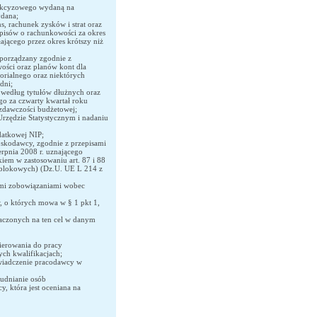
 akcyzowego wydaną na
ydana;
s, rachunek zysków i strat oraz
pisów o rachunkowości za okres
jącego przez okres krótszy niż
sporządzany zgodnie z
ości oraz planów kont dla
orialnego oraz niektórych
dni;
 według tytułów dłużnych oraz
go za czwarty kwartał roku
zdawczości budżetowej;
rzędzie Statystycznym i nadaniu
datkowej NIP;
skodawcy, zgodnie z przepisami
rpnia 2008 r. uznającego
em w zastosowaniu art. 87 i 88
 blokowych) (Dz.U. UE L 214 z
ymi zobowiązaniami wobec
, o których mowa w § 1 pkt 1,
aczonych na ten cel w danym
ierowania do pracy
ch kwalifikacjach;
świadczenie pracodawcy w
udnianie osób
, która jest oceniana na