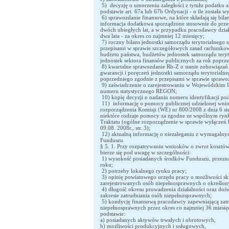
5) decyzję o umorzeniu zaległości z tytułu podatku
podstawie art. 67a lub 67b Ordynacji - o ile została w
6) sprawozdanie finansowe, na które składają się bilan
informacja dodatkowa sporządzone stosownie do prze
dwóch ubiegłych lat, a w przypadku pracodawcy działa
dwa lata - za okres co najmniej 12 miesięcy;
7) roczny bilans jednostki samorządu terytorialnego 
przepisami w sprawie szczegółowych zasad rachunkow
budżetu państwa, budżetów jednostek samorządu teryt
jednostek sektora finansów publicznych za rok poprze
8) kwartalne sprawozdanie Rb-Z o stanie zobowiązań
gwarancji i poręczeń jednostki samorządu terytorialne
poprzedniego zgodnie z przepisami w sprawie sprawo
9) zaświadczenie o zarejestrowaniu w Wojewódzkim U
numeru statystycznego REGON;
10) kopię decyzji o nadaniu numeru identyfikacji po
11) informację o pomocy publicznej udzielonej wnio
rozporządzenia Komisji (WE) nr 800/2008 z dnia 6 sie
niektóre rodzaje pomocy za zgodne ze wspólnym rynki
Traktatu (ogólne rozporządzenie w sprawie wyłączeń
09.08. 2008r., str. 3);
12) aktualną informację o niezaleganiu z wymagaln
Funduszu.
§ 5. 1. Przy rozpatrywaniu wniosków o zwrot kosztów
bierze się pod uwagę w szczególności:
1) wysokość posiadanych środków Funduszu, przezn
roku;
2) potrzeby lokalnego rynku pracy;
3) opinię powiatowego urzędu pracy o możliwości sk
zarejestrowanych osób niepełnosprawnych o określony
4) długość okresu prowadzenia działalności oraz do
zakresie zatrudniania osób niepełnosprawnych;
5) kondycję finansową pracodawcy zapewniającą zatr
niepełnosprawnych przez okres co najmniej 36 miesięcy
podstawie:
a) posiadanych aktywów trwałych i obrotowych,
b) możliwości produkcyjnych i usługowych,