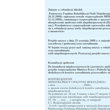
Zmiany w refundacji składek
Państwowy Fundusz Rehabilitacji Osób Niepełnospr
26.11.2008r. ogłoszone zostało rozporządzenie MPiP
11.12.2008r., zmieniające rozporządzenie w sprawie
ubezpieczenie społeczne osób niepełnosprawnych (Dz
zm.). Przedmiotowe rozporządzenie wprowadza udog
się o refundacje przez osoby niepełnosprawne prow
a mianowicie:
Projekt ustawy z dnia 23 września 2008 r. o zmianie
zawodowej i społecznej oraz zatrudnianiu
W Sejmie trwaja prace nad zmianą ustawy o rehabil
oraz zatrudnianiu
osób niepełnosprawnych. Przeczytaj projekt ustawy
Konsultacje społeczne
Do konsultacji międzyresortowych i partnerów społe
projekt rozporządzenia Ministra Pracy i Polityki S
dodatkowych kosztów zatrudniania pracowników ni
ROZPORZĄDZENIE
MINISTRA PRACY I POLITYKI SPOŁECZNEJ1)
z dnia ..................................... 2008 r.
w sprawie zwrotu dodatkowych kosztów zatrudniania
niepełnosprawnych
Na podstawie art. 26 ust. 9 ustawy z dnia 27 sierpnia 
i społecznej oraz zatrudnianiu osób niepełnosprawnych
92 i Nr __, poz. __) zarządza się, co następuje:
§ 1. Rozporządzenie określa:
1) tryb i sposób postępowania w sprawach dotyczący
Państwowego Funduszu Rehabilitacji Osób Niepełnos