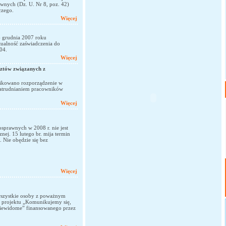
awnych (Dz. U. Nr 8, poz. 42)
czego.
Więcej
4 grudnia 2007 roku
tualność zaświadczenia do
04.
Więcej
ztów związanych z
blikowano rozporządzenie w
zatrudnianiem pracowników
Więcej
osprawnych w 2008 r. nie jest
ej. 15 lutego br. mija termin
Nie obędzie się bez
Więcej
szystkie osoby z poważnym
 projektu „Komunikujemy się,
oniewidome” finansowanego przez