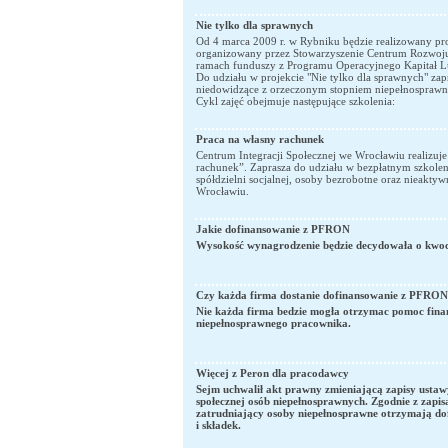
Nie tylko dla sprawnych
Od 4 marca 2009 r. w Rybniku będzie realizowany pro
organizowany przez Stowarzyszenie Centrum Rozwoju
ramach funduszy z Programu Operacyjnego Kapitał L
Do udziału w projekcie "Nie tylko dla sprawnych" za
niedowidzące z orzeczonym stopniem niepełnosprawn
Cykl zajęć obejmuje następujące szkolenia:
Praca na własny rachunek
Centrum Integracji Społecznej we Wrocławiu realizuje
rachunek”. Zaprasza do udziału w bezpłatnym szkolen
spółdzielni socjalnej, osoby bezrobotne oraz nieakt
Wrocławiu.
Jakie dofinansowanie z PFRON
Wysokość wynagrodzenie będzie decydowała o kwo
Czy każda firma dostanie dofinansowanie z PFRO
Nie każda firma bedzie mogła otrzymac pomoc fina
niepełnosprawnego pracownika.
Więcej z Peron dla pracodawcy
Sejm uchwalił akt prawny zmieniającą zapisy ustawy
społecznej osób niepełnosprawnych. Zgodnie z zap
zatrudniający osoby niepełnosprawne otrzymają do
i składek.