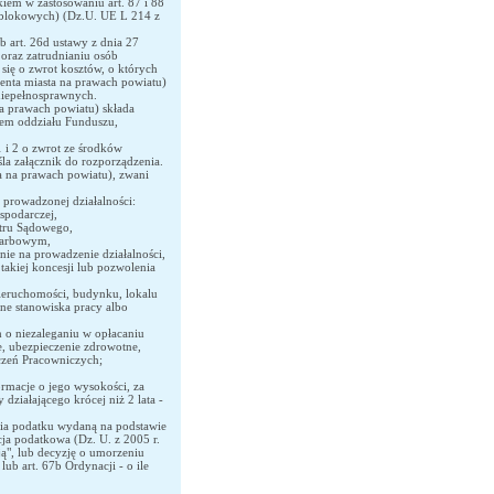
em w zastosowaniu art. 87 i 88
 blokowych) (Dz.U. UE L 214 z
b art. 26d ustawy z dnia 27
j oraz zatrudnianiu osób
się o zwrot kosztów, o których
enta miasta na prawach powiatu)
niepełnosprawnych.
a prawach powiatu) składa
wem oddziału Funduszu,
i 2 o zwrot ze środków
la załącznik do rozporządzenia.
a na prawach powiatu), zwani
prowadzonej działalności:
ospodarczej,
stru Sądowego,
skarbowym,
ie na prowadzenie działalności,
 takiej koncesji lub pozwolenia
ieruchomości, budynku, lokalu
ne stanowiska pracy albo
 o niezaleganiu w opłacaniu
e, ubezpieczenie zdrowotne,
zeń Pracowniczych;
ormacje o jego wysokości, za
ziałającego krócej niż 2 lata -
nia podatku wydaną na podstawie
cja podatkowa (Dz. U. z 2005 r.
ją", lub decyzję o umorzeniu
ub art. 67b Ordynacji - o ile