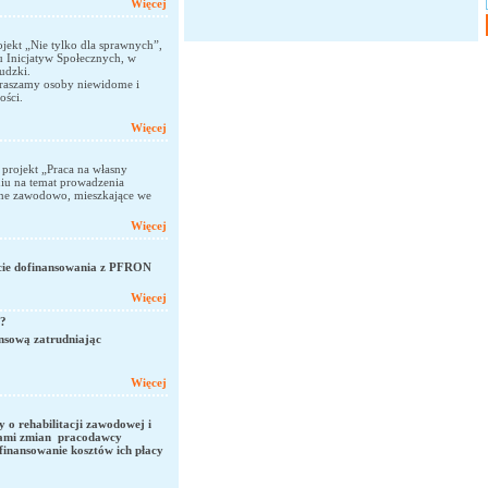
Więcej
jekt „Nie tylko dla sprawnych”,
 Inicjatyw Społecznych, w
udzki.
praszamy osoby niewidome i
ości.
Więcej
 projekt „Praca na własny
iu na temat prowadzenia
ywne zawodowo, mieszkające we
Więcej
cie dofinansowania z PFRON
Więcej
N?
nsową zatrudniając
Więcej
 o rehabilitacji zawodowej i
isami zmian pracodawcy
finansowanie kosztów ich płacy