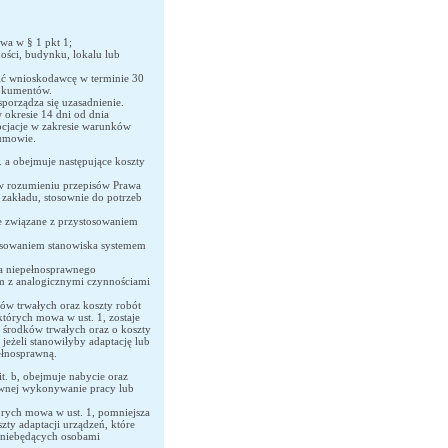
a w § 1 pkt 1;
ości, budynku, lokalu lub
.
ić wnioskodawcę w terminie 30
okumentów.
orządza się uzasadnienie.
okresie 14 dni od dnia
cjacje w zakresie warunków
umowie.
. a obejmuje następujące koszty
w rozumieniu przepisów Prawa
zakładu, stosownie do potrzeb
e związane z przystosowaniem
osowaniem stanowiska systemem
a niepełnosprawnego
 z analogicznymi czynnościami
ów trwałych oraz koszty robót
tórych mowa w ust. 1, zostaje
 środków trwałych oraz o koszty
eżeli stanowiłyby adaptację lub
ełnosprawną.
t. b, obejmuje nabycie oraz
awnej wykonywanie pracy lub
tórych mowa w ust. 1, pomniejsza
zty adaptacji urządzeń, które
 niebędących osobami