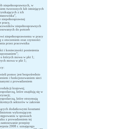
sób niepełnosprawnych, w
iem tworzonych lub istniejących
wynikających z ich
stanowiska”,
ie niepełnosprawnej
 pracy,
pracowników niepełnosprawnych
tosowanych do potrzeb
kowi niepełnosprawnemu w pracy
ę z otoczeniem oraz czynności
nia przez pracownika
i i konieczności poniesienia
rozpoznaniem”;
 o których mowa w pkt 1;
órych mowa w pkt 1;
ocy:
jeżeli pomoc jest bezpośrednio
eniem i funkcjonowaniem sieci
ązanymi z prowadzeniem
odukcji krajowej;
podarczą, które znajdują się w
ryzacji;
spodarczą, które otrzymują
kretnych sektorów w zakresie
ędących dodatkowymi kosztami
 podmiotom wykonującym
ostępowaniu w sprawach
zku z prowadzeniem tej
 zastosowanie przepisy
erpnia 2008 r. uznającego