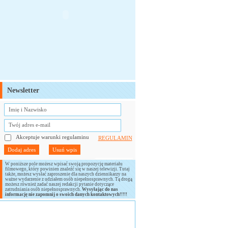
Newsletter
Akceptuje warunki regulaminu
REGULAMIN
W poniższe pole możesz wpisać swoją propozycję materiału
filmowego, który powinien znaleźć się w naszej telewizji. Tutaj
także, możesz wysłać zaproszenie dla naszych dziennikarzy na
ważne wydarzenie z udziałem osób niepełnosprawnych. Tą drogą
możesz również zadać naszej redakcji pytanie dotyczące
zatrudniania osób niepełnosprawnych.
Wysyłając do nas
informację nie zapomnij o swoich danych kontaktowych!!!!!