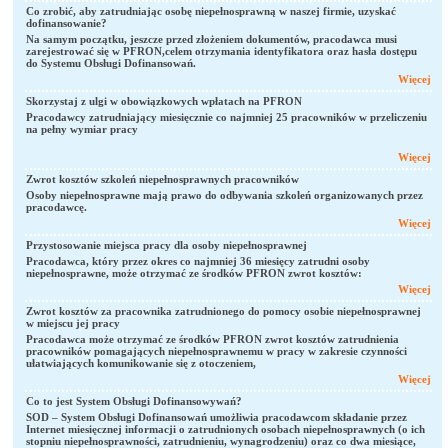
Co zrobić, aby zatrudniając osobę niepełnosprawną w naszej firmie, uzyskać
dofinansowanie?
Na samym początku, jeszcze przed złożeniem dokumentów, pracodawca musi
zarejestrować się w PFRON,
celem otrzymania identyfikatora oraz hasła dostępu
do Systemu Obsługi Dofinansowań.
Więcej
Skorzystaj z ulgi w obowiązkowych wpłatach na PFRON
Pracodawcy zatrudniający miesięcznie co najmniej 25 pracowników w przeliczeniu
na pełny wymiar pracy
Więcej
Zwrot kosztów szkoleń niepełnosprawnych pracowników
Osoby niepełnosprawne mają prawo do odbywania szkoleń organizowanych przez
pracodawcę.
Więcej
Przystosowanie miejsca pracy dla osoby niepełnosprawnej
Pracodawca, który przez okres co najmniej 36 miesięcy zatrudni osoby
niepełnosprawne, może otrzymać ze środków PFRON zwrot kosztów:
Więcej
Zwrot kosztów za pracownika zatrudnionego do pomocy osobie niepełnosprawnej
w miejscu jej pracy
Pracodawca może otrzymać ze środków PFRON zwrot kosztów zatrudnienia
pracowników pomagających niepełnosprawnemu w pracy w zakresie czynności
ułatwiających komunikowanie się z otoczeniem,
Więcej
Co to jest System Obsługi Dofinansowywań?
SOD – System Obsługi Dofinansowań umożliwia pracodawcom składanie przez
Internet miesięcznej informacji o zatrudnionych osobach niepełnosprawnych (o ich
stopniu niepełnosprawności, zatrudnieniu, wynagrodzeniu) oraz co dwa miesiące,