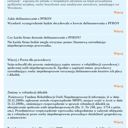
rachunek”. Zaprasza do udziału w bezpłatnym szkoleniu na temat prowadzenia
spółdzielni socjalnej, osoby bezrobotne oraz nieaktywne zawodowo, mieszkające we
Wrocławiu.
Więcej
Jakie dofinansowanie z PFRON
Wysokość wynagrodzenie będzie decydowała o kwocie dofinansowania z PFRON
Więcej
Czy każda firma dostanie dofinansowanie z PFRON?
Nie każda firma bedzie mogła otrzymac pomoc finansową zatrudniając
niepełnosprawnego pracownika.
Więcej
Więcej z Peron dla pracodawcy
Sejm uchwalił akt prawny zmieniającą zapisy ustawy o rehabilitacji zawodowej i
społecznej osób niepełnosprawnych. Zgodnie z zapisami zmian pracodawcy
zatrudniający osoby niepełnosprawne otrzymają dofinansowanie kosztów ich płacy
i składek.
Więcej
Zmiany w refundacji składek
Państwowy Fundusz Rehabilitacji Osób Niepełnosprawnych informuje, iż w dniu
26.11.2008r. ogłoszone zostało rozporządzenie MPiPS, mające wejść w życie w dniu
11.12.2008r., zmieniające rozporządzenie w sprawie refundacji składek na
ubezpieczenie społeczne osób niepełnosprawnych (Dz. U. Nr 240, poz. 1754 z późn.
zm.). Przedmiotowe rozporządzenie wprowadza udogodnienia w zakresie ubiegania
się o refundacje przez osoby niepełnosprawne prowadzące działalność gospodarczą
a mianowicie:
Więcej