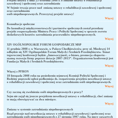
Projekt ustawy z dnia 23 września 2008 r. o zmianie ustawy o rehabilitacji
zawodowej i społecznej oraz zatrudnianiu
W Sejmie trwaja prace nad zmianą ustawy o rehabilitacji zawodowej i społecznej
oraz zatrudnianiu
osób niepełnosprawnych. Przeczytaj projekt ustawy!
Więcej
Konsultacje społeczne
Do konsultacji międzyresortowych i partnerów społecznych został przesłany
projekt rozporządzenia Ministra Pracy i Polityki Społecznej w sprawie zwrotu
dodatkowych kosztów zatrudniania pracowników niepełnosprawnych.
Więcej
XIV OGÓLNOPOLSKIE FORUM GOSPODARCZE MSP
11 grudnia 2008 r. w Warszawie, w Pałacu Chodkiewiczów. przy ul. Miodowej 14
odbędzie się XIV Ogólnopolskie Forum Małych i Średnich Przedsiębiorstw. Temat
tegorocznej konferencji będzie „Innowacyjność, e-biznes, promocja eksportu -
szansą rozwoju firmy poprzez dotacje 2007-2013”. Organizatorem konferencji jest
Fundacja Małych i Średnich Przedsiębiorstw.
Więcej
Więcej z PFRON
18 listopada 2008 roku na posiedzeniu sejmowej Komisji Polityki Społecznej i
Rodziny poprawki zgłosi podkomisja ds. rozpatrzenia projektu nowelizacji ustawy
o rehabilitacji zawodowej i społecznej oraz zatrudnianiu osób niepełnosprawnych.
Więcej
Czy zaczną się zwolnienia osób niepełnosprawnych z pracy?
Sejm nie zajął się jeszcze projektem nowelizacji ustawy o rehabilitacji, choć zmiany
te mają obowiązywać za dwa miesiące.
Więcej
Zmiana w systemie zatrudniania niepełnosprawnych
Rząd pracuje nad nowelizacją ustawy o rehabilitacji zawodowej i społecznej oraz
zatrudnianiu osób niepełnosprawnych z 27 sierpnia 1997 roku. Na mocy zawartych