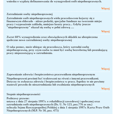
wniosku o wypłatę dofinansowania do wynagrodzeń osób niepełnosprawnych.
Więcej
Zatrudnianie osoby niepełnosprawnej
Zatrudnienie osób niepełnosprawnych wielu pracodawcom kojarzy się z
finansowym eldorado - niższe podatki, specjalne fundusze na tworzenie miejsc
pracy i wyposażenie zakładu, mniejsze koszty pracy... Gdyby jeszcze
"niepełnosprawny" okazał się osobą w pełni zdrową ....
Więcej
Zwrot 60% wynagrodzenia oraz obowiązkowych składek na ubezpieczena
społeczne nowo zatrudnionej osoby niepełnosprawnej
O taka pomoc, może ubiegac się pracodawca, który zatrudni osobę
niepełnosprawną, przy czym osoba ta musi być osobą bezrobotną lub poszukującą
pracy niepozostającą w zatrudnieniu.
Więcej
Zapewnianie zdrowia i bezpieczeństwa pracownikom niepełnosprawnym
Niepełnosprawni powinni być traktowani na równi z innymi pracownikami.
Dotyczy to zwłaszcza zdrowia i bezpieczeństwa w pracy. Aspekty te nie powinny
stanowić powodu do niezatrudniania lub zwalniania niepełnosprawnych
Więcej
Stopnie niepełnosprawności
Podstawy prawne:
ustawa z dnia 27 sierpnia 1997r. o rehabilitacji zawodowej i społecznej oraz
zatrudnianiu osób niepełnosprawnych (Dz. U. Nr 123, poz.776 ze zm.)
uchwała Sejmu Rzeczypospolitej Polskiej z dnia 1 sierpnia 1997r. Karta Praw Osób
Niepełnosprawnych (M.P. Nr 50, poz. 475)