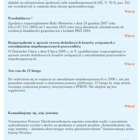
składek na ubezpieczenie społeczne osób niepełnosprawnych (Dz. U. Nr 8, poz. 42)
nie wcześniej niż w ostatnim dniu okresu sprawozdawczego.
Więcej
Przedsiębiorco !
Zgodnie z rozporządzeniem Rady Ministrów z dnia 24 grudnia 2007 roku
(Dz.U.07.251.1885) od 1 stycznia 2010 roku tracą aktualność zaświadczenia do
ewidencji działalności gospodarczej z kodami PKD 2004.
Więcej
Rozporządzenie w sprawie zwrotu dodatkowych kosztów związanych z
zatrudnianiem niepełnosprawnych pracowników
W Dzienniku Ustaw z dnia 9 lipca 2009 r., nr 9, opublikowano rozporządzenie w
sprawie zwrotu dodatkowych kosztów związanych z zatrudnianiem pracowników
niepełnosprawnych.
Więcej
Jest czas do 15 lutego
Do rozliczenia się ze wsparcia na zatrudnianie niepełnosprawnych w 2008 r. nie jest
potrzebne zaświadczenie o otrzymanej pomocy publicznej. 15 lutego br. mija termin
rocznego rozliczenia pomocy otrzymywanej z PFRON. Nie obędzie się bez
wątpliwości.
Więcej
Komunikujemy się, więc jesteśmy
Towarzystwo Pomocy Głuchoniewidomym zaprasza wszystkie osoby z poważnym
uszkodzeniem wzroku i słuchu na spotkania w ramach projektu „Komunikujemy się,
więc jesteśmy – działania aktywizujące osoby głuchoniewidome” finansowanego przez
Gminę Wrocław.