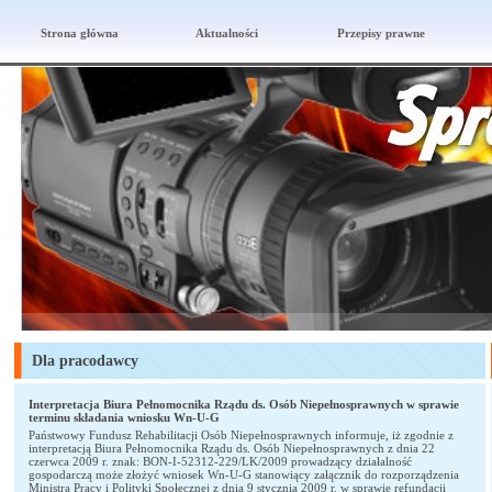
Strona główna
Aktualności
Przepisy prawne
Dla pracodawcy
Interpretacja Biura Pełnomocnika Rządu ds. Osób Niepełnosprawnych w sprawie
terminu składania wniosku Wn-U-G
Państwowy Fundusz Rehabilitacji Osób Niepełnosprawnych informuje, iż zgodnie z
interpretacją Biura Pełnomocnika Rządu ds. Osób Niepełnosprawnych z dnia 22
czerwca 2009 r. znak: BON-I-52312-229/LK/2009 prowadzący działalność
gospodarczą może złożyć wniosek Wn-U-G stanowiący załącznik do rozporządzenia
Ministra Pracy i Polityki Społecznej z dnia 9 stycznia 2009 r. w sprawie refundacji