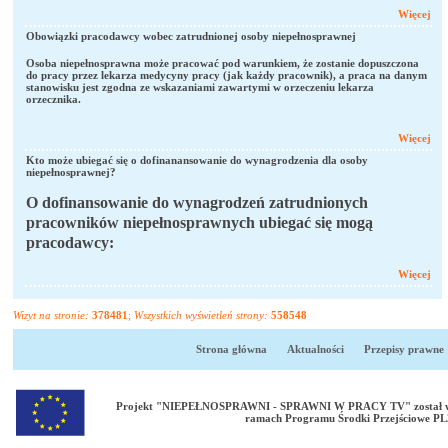
Więcej
Obowiązki pracodawcy wobec zatrudnionej osoby niepełnosprawnej
Osoba niepełnosprawna może pracować pod warunkiem, że zostanie dopuszczona
do pracy przez lekarza medycyny pracy (jak każdy pracownik), a praca na danym
stanowisku jest zgodna ze wskazaniami zawartymi w orzeczeniu lekarza
orzecznika.
Więcej
Kto może ubiegać się o dofinanansowanie do wynagrodzenia dla osoby
niepełnosprawnej?
O dofinansowanie do wynagrodzeń zatrudnionych
pracowników niepełnosprawnych ubiegać się mogą
pracodawcy:
Więcej
Wizyt na stronie:
378481
;
Wszystkich wyświetleń strony:
558548
Strona główna
Aktualności
Przepisy prawne
Projekt "NIEPEŁNOSPRAWNI - SPRAWNI W PRACY TV" został wspó
ramach Programu Środki Przejściowe PL