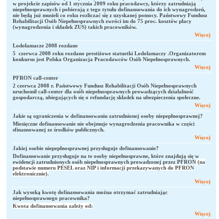
w projekcie zapisów od 1 stycznia 2009 roku pracodawcy, którzy zatrudniają
niepełnosprawnych i pobierają z tego tytułu dofinansowania do ich wynagrodzeń,
nie będą już musieli co roku rozliczać się z uzyskanej pomocy. Państwowy Fundusz
Rehabilitacji Osób Niepełnosprawnych zwróci im do 75 proc. kosztów płacy
(wynagrodzenia i składek ZUS) takich pracowników.
Więcej
Lodołamacze 2008 rozdane
5 czerwca 2008 roku rozdano prestiżowe statuetki Lodołamaczy .Organizatorem
konkursu jest Polska Organizacja Pracodawców Osób Niepełnosprawnych.
Więcej
PFRON call-center
2 czerwca 2008 r. Państwowy Fundusz Rehabilitacji Osób Niepełnosprawnych
uruchomił call-center dla osób niepełnosprawnych prowadzących działalność
gospodarczą, ubiegających się o refundację składek na ubezpieczenia społeczne.
Więcej
Jakie są ograniczenia w dofinansowaniu zatrudnionej osoby niepepłnosprawnej?
Miesięczne dofinansowanie nie obejmuje wynagrodzenia pracownika w części
sfinansowanej ze środków publicznych.
Więcej
Jakiej osobie niepepłnosprawnej przysługuje dofinansowanie?
Dofinansowanie przysługuje na te osoby niepełnosprawne, które znajdują się w
ewidencji zatrudnionych osób niepełnosprawnych prowadzonej przez PFRON
(na
podstawie numeru PESEL oraz NIP i informacji przekazywanych do PFRON
elektronicznie).
Więcej
Jak wysoką kwotę dofinansowania można otrzymać zatrudniając
niepełnosprawnego pracownika?
Kwota dofinansowania zależy od:
Więcej