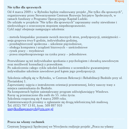
Więcej
Nie tylko dla sprawnych
Od 4 marca 2009 r. w Rybniku będzie realizowany projekt „Nie tylko dla sprawnych”,
organizowany przez Stowarzyszenie Centrum Rozwoju Inicjatyw Społecznych, w
ramach funduszy z Programu Operacyjnego Kapitał Ludzki.
Do udziału w projekcie "Nie tylko dla sprawnych" zapraszamy osoby niewidome i
niedowidzące z orzeczonym stopniem niepełnosprawności.
Cykl zajęć obejmuje następujące szkolenia:
- metoda hiszpańska: poznanie swoich mocnych stron, predyspozycji, umiejętności –
sesja grupowa trwa 6 godzin, indywidualna godzinę,
- przedsiębiorczość społeczna – szkolenie pięciodniowe,
- obsługa komputera i urządzeń biurowych – sześciodniowe
- rynek pracy – trzydniowe
- prawa niepełnosprawnego na rynku pracy – jednodniowe.
Przewidziane są też indywidualne spotkania z psychologiem i doradcą zawodowym
oraz możliwość konsultacji z prawnikiem.
Po zakończeniu całego cyklu szkoleń każdemu z uczestników gwarantujemy
indywidualne szkolenie zawodowe pod kątem jego predyspozycji.
Szkolenia odbędą się w Rybniku, w Centrum Rekreacji i Rehabilitacji Bushido przy ul.
Floriańskiej 1.
Zapewniamy zajęcia z instruktorem orientacji przestrzennej, który nauczy trasy z
miejsca zamieszkania do Bushido.
Na komputerach będzie zainstalowany program udźwiękawiający Windows.
Kursy są przeznaczone dla osób do 55. roku życia.
Szkolenia rozpoczną się 4 marca 2009 roku.
Zainteresowanych prosimy o zgłaszanie się drogą telefoniczną lub mailową.
Tel. (032) 797 13 81, kom. 509 897 910
nietylkodlasprawnych@cris.org.pl
Praca na własny rachunek
Centrum Integracji Społecznej we Wrocławiu realizuje projekt „Praca na własny